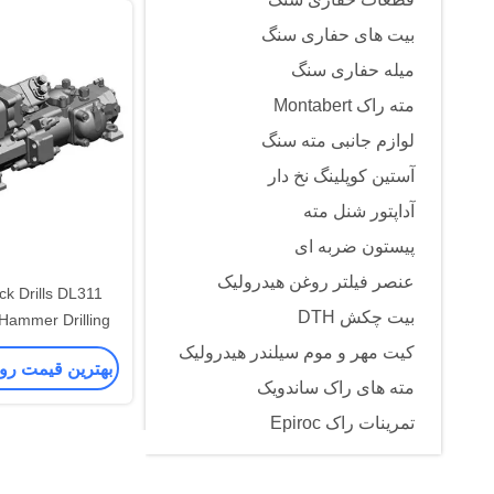
بیت های حفاری سنگ
میله حفاری سنگ
مته راک Montabert
لوازم جانبی مته سنگ
آستین کوپلینگ نخ دار
آداپتور شنل مته
پیستون ضربه ای
عنصر فیلتر روغن هیدرولیک
بیت چکش DTH
ammer Drilling
کیت مهر و موم سیلندر هیدرولیک
بهترین قیمت رو
مته های راک ساندویک
تمرینات راک Epiroc