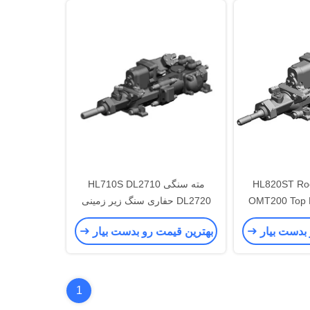
HL820ST Rock Drills DL311
مته سنگی HL710S DL2710
OMT200 Top H
DL2720 حفاری سنگ زیر زمینی
 بدست بیار
بهترین قیمت رو بدست بیار
1