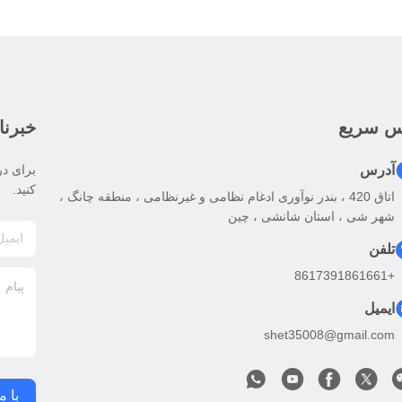
س سریع
خبرنا
آدرس
برای در
کنید.
اتاق 420 ، بندر نوآوری ادغام نظامی و غیرنظامی ، منطقه چانگ ،
شهر شی ، استان شانشی ، چین
تلفن
+8617391861661
ایمیل
shet35008@gmail.com
با م