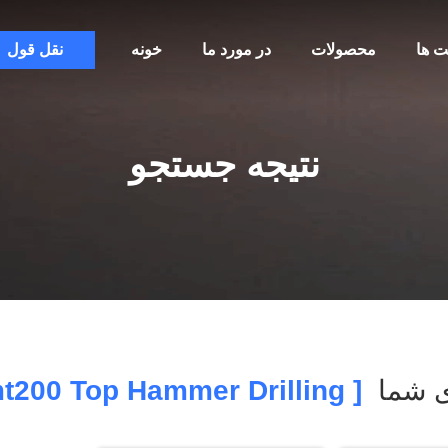
ت ها
محصولات
در مورد ما
خونه
نقل قول
نتیجه جستجو
 شما
[ Omt200 Top Hammer Drilling ]