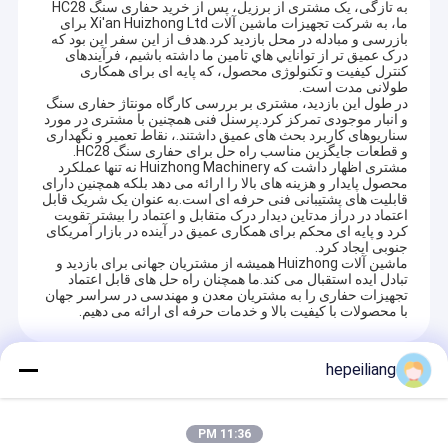
به تازگی، یک مشتری از برزیل، پس از خرید حفاری سنگ HC28
ما، به شرکت تجهیزات ماشین آلات Xi'an Huizhong Ltd برای
بازرسی و مبادله در محل بازدید کرد.هدف از اين سفر اين بود که
درک عميق تر از توانايي هاي تامين ما داشته باشيم، فرآیندهای
کنترل کیفیت و تکنولوژی محصول، که پایه ای برای همکاری
طولانی مدت است.
در طول این بازدید، مشتری بر بررسی کارگاه مونتاژ حفاری سنگ
و انبار موجودی تمرکز کرد.پرسنل فنی همچنین با مشتری در مورد
سناریوهای کاربرد بحث های عمیق داشتند.، نقاط تعمیر و نگهداری
و قطعات جایگزین مناسب راه حل برای حفاری سنگ HC28.
مشتری اظهار داشت که Huizhong Machinery نه تنها عملکرد
محصول پایدار و هزینه های بالا را ارائه می دهد بلکه همچنین دارای
قابلیت های پشتیبانی فنی حرفه ای است.به عنوان یک شریک قابل
اعتماد در دراز مدتاین دیدار درک متقابل و اعتماد را بیشتر تقویت
کرد و پایه ای محکم برای همکاری عمیق در آینده در بازار آمریکای
جنوبی ایجاد کرد.
ماشین آلات Huizhong همیشه از مشتریان جهانی برای بازدید و
تبادل ایده استقبال می کند.ما همچنان راه حل های قابل اعتماد
تجهیزات حفاری را به مشتریان معدن و مهندسی در سراسر جهان
با محصولات با کیفیت بالا و خدمات حرفه ای ارائه می دهیم.
hepeiliang
محصولات توصیه شده
11:36 PM