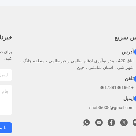
س سریع
خبرنا
آدرس
برای در
کنید.
اتاق 420 ، بندر نوآوری ادغام نظامی و غیرنظامی ، منطقه چانگ ،
شهر شی ، استان شانشی ، چین
تلفن
+8617391861661
ایمیل
shet35008@gmail.com
با م