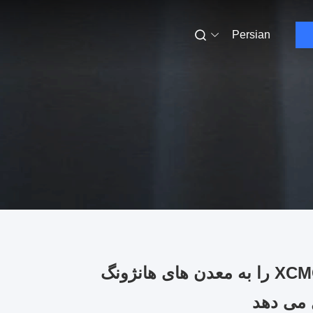
Persian
ماشین آلات هویژونگ XCMG XUD125B Jumbo Drill را به معدن های هانژونگ