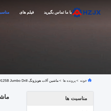
با ما تماس بگیرید
فیلم های
مناسب
خونه
>
پرونده ها
>
ماشین آلات هویژونگ XCMG XUD125B Jumbo Drill را به معدن های هانژونگ Baoyu Xingsheng تحویل می دهد
مناسبت ها