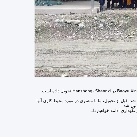
اخیراً، شرکت ماشین سازی شیان هویژونگ، یک مته جامبو XUD125B را به معدن Baoyu Xingsheng در Hanzhong، Shaanxi تحویل داده است.
د. قبل از تحویل، ما با مشتری در مورد محیط کاری آنها
میل شد.
گهداری ادامه خواهیم داد.