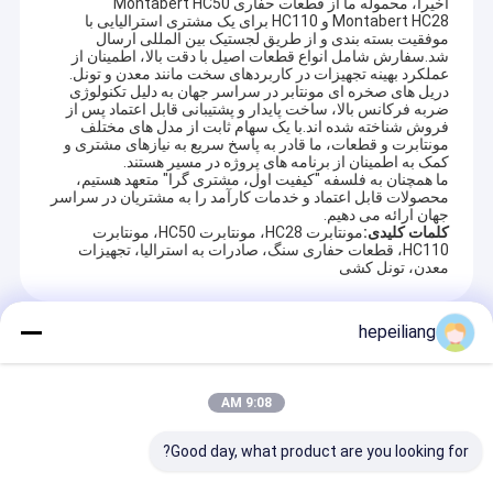
اخیرا، محموله ما از قطعات حفاری Montabert HC50
Montabert HC28 و HC110 برای یک مشتری استرالیایی با
موفقیت بسته بندی و از طریق لجستیک بین المللی ارسال
شد.سفارش شامل انواع قطعات اصیل با دقت بالا، اطمینان از
عملکرد بهینه تجهیزات در کاربردهای سخت مانند معدن و تونل.
دریل های صخره ای مونتابر در سراسر جهان به دلیل تکنولوژی
ضربه فرکانس بالا، ساخت پایدار و پشتیبانی قابل اعتماد پس از
فروش شناخته شده اند.با یک سهام ثابت از مدل های مختلف
مونتابرت و قطعات، ما قادر به پاسخ سریع به نیازهای مشتری و
کمک به اطمینان از برنامه های پروژه در مسیر هستند.
ما همچنان به فلسفه "کیفیت اول، مشتری گرا" متعهد هستیم،
محصولات قابل اعتماد و خدمات کارآمد را به مشتریان در سراسر
جهان ارائه می دهیم.
کلمات کلیدی:
مونتابرت HC28، مونتابرت HC50، مونتابرت
HC110، قطعات حفاری سنگ، صادرات به استرالیا، تجهیزات
معدن، تونل کشی
hepeiliang
محصولات توصیه شده
9:08 AM
Good day, what product are you looking for?