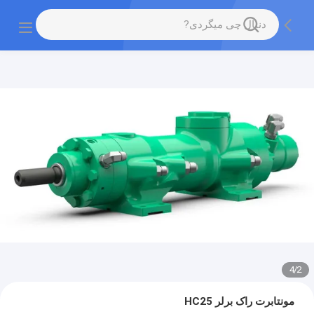
4
/
2
مونتابرت راک برلر HC25