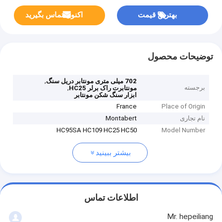
بهترین قیمت
اکنون تماس بگیرید
توضیحات محصول
,
702 میلی متری مونتابر دریل سنگ
برجسته
,
مونتابرت راک برلر HC25
ابزار سنگ شکن مونتابر
France
Place of Origin
نام تجاری
Montabert
HC95SA HC109 HC25 HC50
Model Number
بیشتر ببینید
اطلاعات تماس
Mr. hepeiliang