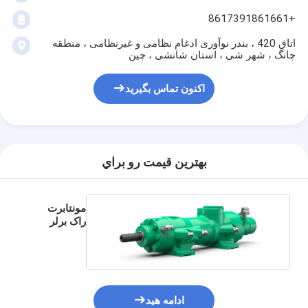
+8617391861661
اتاق 420 ، بندر نوآوری ادغام نظامی و غیرنظامی ، منطقه
چانگ ، شهر شی ، استان شانشی ، چین
اکنون تماس بگیرید
بهترين قيمت رو براي
مونتابرت
راک برلر
HC25
ادامه هید