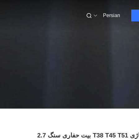
Persian
فولاد آلیاژی T38 T45 T51 بیت حفاری سنگ 2.7