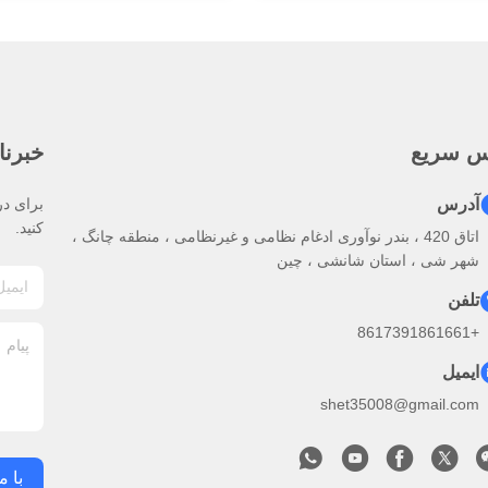
س سریع
خبرنا
آدرس
برای در
کنید.
اتاق 420 ، بندر نوآوری ادغام نظامی و غیرنظامی ، منطقه چانگ ،
شهر شی ، استان شانشی ، چین
تلفن
+8617391861661
ایمیل
shet35008@gmail.com
با م