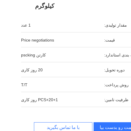
کیلوگرم
مقدار تولیدی:
1 عدد
قیمت:
Price negotiations
بندی استاندارد:
کارتن pscking
دوره تحویل:
20 روز کاری
روش پرداخت:
T/T
ظرفیت تامین:
1+PCS+20 روز کاری
مت رو بدست بیار
با ما تماس بگیرید