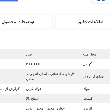
اطلاعات دقیق
توضیحات محصول
محل منبع
چین
گواهی
ISO 9001
کارهای ساختمانی چاه آب انرژی و 
صنایع کاربردی:
معدن
مواد:
فولاد کربن
گزارش آزمایش
کیفیت:
سطح بالا
کاربرد:
حفاری معدن ، معدن ، تونل