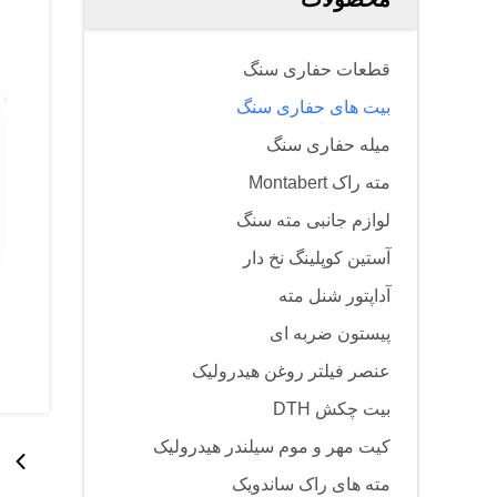
قطعات حفاری سنگ
بیت های حفاری سنگ
میله حفاری سنگ
مته راک Montabert
لوازم جانبی مته سنگ
آستین کوپلینگ نخ دار
آداپتور شنل مته
پیستون ضربه ای
عنصر فیلتر روغن هیدرولیک
بیت چکش DTH
کیت مهر و موم سیلندر هیدرولیک
مته های راک ساندویک