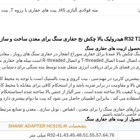
:
مته فولادی آلیاژی t45
, 
بیت های حفاری با رزوه T
, 
بیت مته  2.7
نگ برای معدن ساخت و ساز معدن
بیت های حفاری سنگ
 چکش بالا عمدتا برای حفاری سوراخ انفجار در حفاری سنگ های روباز ، معادن ز
می شود.حالت اتصال عمدتا اتصال T-threaded
 در فضای باز برای دریافت انرژی منتقل شده توسط مته سنگی برای دستیابی 
یشترین کاربرد در مهندسی ، بیت کروی و بیت بالستیک است.با توجه به محیط کاری 
الا و مقاومت در برابر ضربه باشد و از استحکام کافی برای مقابله با محیط کا
ا کیفیت بالا ساخته شده است ، سر آلیاژ از جنس بالا ساخته شده است
استحکام و
اده می کند ، بنابراین اطمینان حاصل می شود که بیت ما دوام بیشتری دارد و
دتا ابزارهای حفاری سنگ را برای معدن ، انقباض ، تونل سازی ، معدن و صنایع مرتبط
د خاصی داشته باشیم.
از بیت های حفاری سنگ
مشخصات SHANK ADAPTER HC915LM
R32-41،43،45،48،51،55،57،64،76 میلی متر