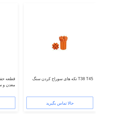
اخ
T38 T45 تکه های سوراخ کردن سنگ
معدن و س
حالا تماس بگیرید