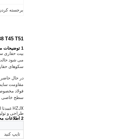
برجسته کردن
R32 T38 T45 T51 هیدرولیک بالا چکش نخ حفاری س
1 توضیحات محصول از
بیت حفاری سنگ
سکوهای حفاری
در حال حاضر ب
مقاومت سایش ب
فولاد مخصوص ب
سطح خاصی استف
HZJX عم
طراحی و تولی
2 اطلاعات محصول
تایپ کنید