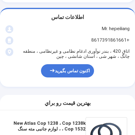
اطلاعات تماس
Mr. hepeiliang
+8617391861661
اتاق 420 ، بندر نوآوری ادغام نظامی و غیرنظامی ، منطقه
چانگ ، شهر شی ، استان شانشی ، چین
اکنون تماس بگیرید
بهترين قيمت رو براي
New Atlas Cop 1238 ، Cop 1238k
، Cop 1532 ، لوازم جانبی مته سنگ
قبل از آستین راهنما NO.3115188090