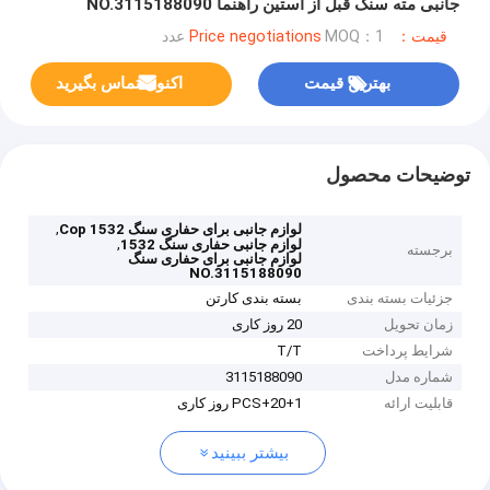
جانبی مته سنگ قبل از آستین راهنما NO.3115188090
قیمت：Price negotiations
MOQ：1 عدد
بهترین قیمت
اکنون تماس بگیرید
توضیحات محصول
,
لوازم جانبی برای حفاری سنگ Cop 1532
,
لوازم جانبی حفاری سنگ 1532
برجسته
لوازم جانبی برای حفاری سنگ
NO.3115188090
جزئیات بسته بندی
بسته بندی کارتن
زمان تحویل
20 روز کاری
شرایط پرداخت
T/T
شماره مدل
3115188090
قابلیت ارائه
1+PCS+20 روز کاری
بیشتر ببینید