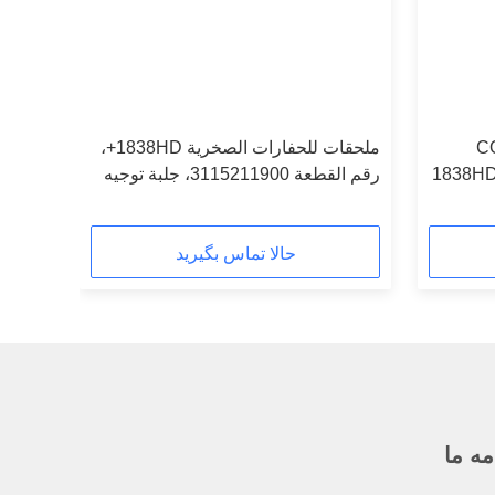
س کوپکو COP
ملحقات للحفارات الصخرية 1838HD+،
1838HD+
رقم القطعة 3115211900، جلبة توجيه
أمامية نحاسية
حالا تماس بگیرید
مه ما