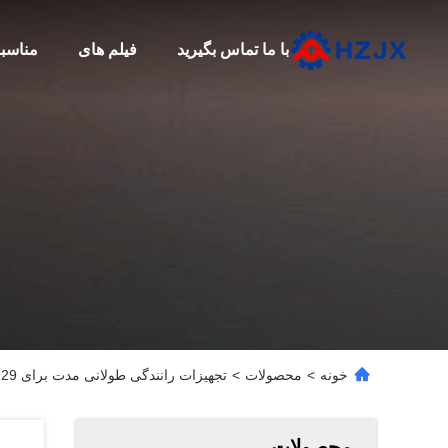
با ما تماس بگیرید
فیلم های
مناسب
خونه
>
محصولات
>
تجهیزات رانندگی طولانی مدت برای Montabert HC 109 86313129
محصولات