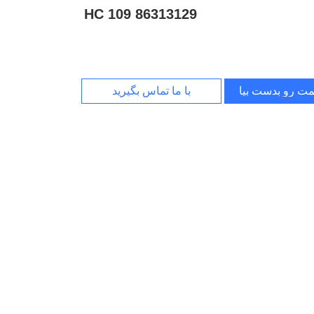
HC 109 86313129
مت رو بدست بیار
با ما تماس بگیرید