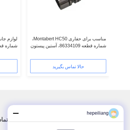
مناسب برای حفاری Montabert HC50،
ا محفظه ای
شماره قطعه 86334109، آستین پیستون
هیدرولیک.
ضربه.
حالا تماس بگیرید
hepeiliang
لینک سریع
تما