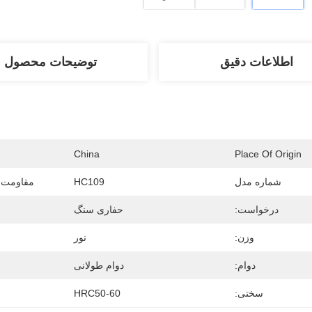
اطلاعات دقیق
توضیحات محصول
China
Place Of Origin
شماره مدل
HC109
مقاومت د
درخواست:
حفاری سنگ
وزن:
نور
دوام:
دوام طولانی
سختی:
HRC50-60