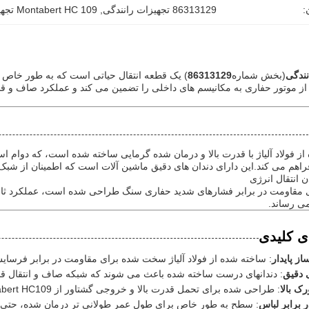
:
86313129 تجهیزات رانندگی
, 
Montabert HC 109 تجهیزات رانندگی
نندگی
(بخش شماره
86313129
) یک قطعه انتقال حیاتی است که به طور خاص ب
از موتور حفاری به مکانیسم های داخلی را تضمین می کند و عملکرد صاف و قا
 از فولاد آلیاژ با قدرت بالا و درمان شده گرمایی ساخته شده است، که دوام
 فراهم می کند.این دارای دندان های دقیق ماشین آلات است که اطمینان از ش
 انتقال انرژی
ای مقاومت در برابر فشارهای شدید حفاری سنگ طراحی شده است، عملکرد ثاب
می رساند.
ی کلیدی
ز پایدار
: ساخته شده از فولاد آلیاژ سخت شده برای مقاومت در برابر فرسایش
 دقیق
: دندانهای درست ساخته شده باعث می شوند که شبکه صاف و انتقال قد
ک بالا
: طراحی شده برای تحمل قدرت بالا و خروجی گشتاور از Montabert HC109 حفاری سنگ.
 برابر لباس
: سطح به طور خاص برای طول عمر طولانی تر درمان شده، حتی در 