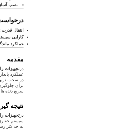
نصب آسان
درخواست 
انتقال قدرت
:
کارایی سیست
عملکرد ماندگا
مقدمه
در
تجهیزات رانندگی 
عملکرد پایدا
در سخت ترین
برای جلوگیری
سریع دنده ها
نتیجه گیر
در
تجهیزات رانندگی 
سیستم حفاری 
به حداکثر رساندن بهره وری و 