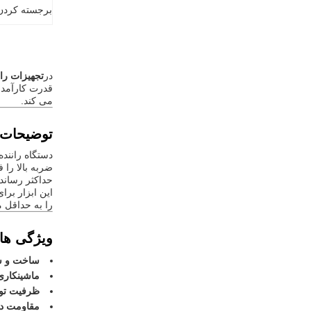
برجسته کردن
در
تجهیزات را
قدرت کارآمد 
می کند.
توضیحات
دستگاه راننده
ضربه بالا را
حداکثر رساندن
این ابزار بر
را به حداقل 
ویژگی ها
ساخت و سا
ماشینکاری
ظرفیت تور
مقاومت در