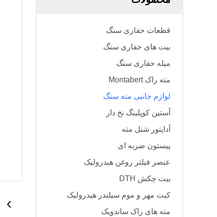
قطعات حفاری سنگ
بیت های حفاری سنگ
میله حفاری سنگ
مته راک Montabert
لوازم جانبی مته سنگ
آستین کوپلینگ نخ دار
آداپتور شنل مته
پیستون ضربه ای
عنصر فیلتر روغن هیدرولیک
بیت چکش DTH
کیت مهر و موم سیلندر هیدرولیک
مته های راک ساندویک