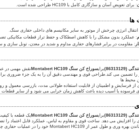
: برای تعویض آسان و سازگاری کامل با HC109 طراحی شده است.
ها
 انتقال انرژی چرخش از موتور به سایر مکانیسم های داخلی حفاری سنگ.
م
: عملکرد بدون مشکل را با کاهش اصطکاک و حفظ تراز قطعات مکانیکی تضم
ر
: مقاومت در برابر فشارهای حفاری مداوم و شدید در معدن، تونل سازی و 
(86313129)
برای
سوراخ کن سنگ Montabert HC109
نقش مهمی در عملک
ر را تضمین می کند.طراحی قوی و مهندسی دقیق آن را به یک جزء ضروری برای 
 محیط ها
 از فرسایش و اطمینان از قابلیت استفاده طولانی مدت، بازرسی معمول و رو
ی فرسوده یا آسیب دیده باعث کاهش زمان خرابی می شود و از سایر قطعات
ی
(86313129)
برای
سوراخ کن سنگ Montabert HC109
یک قطعه با کیفیت
را افزایش می دهد. ساخت قوی و مقاوم به لباس، عملکرد قابل اعتماد را تض
طول عمر از Montabert HC109 خود را در عملیات حفاری چالش برانگیز.