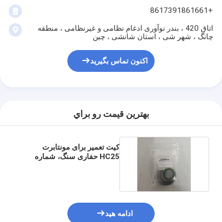
+8617391861661
اتاق 420 ، بندر نوآوری ادغام نظامی و غیرنظامی ، منطقه
چانگ ، شهر شی ، استان شانشی ، چین
اکنون تماس بگیرید
بهترين قيمت رو براي
کیت تعمیر برای مونتابرت
HC25 حفاری سنگ، شماره
قطعه 86794393
ادامه هید