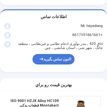
اطلاعات تماس
Mr. hepeiliang
+8617391861661
اتاق 420 ، بندر نوآوری ادغام نظامی و غیرنظامی ، منطقه
چانگ ، شهر شی ، استان شانشی ، چین
اکنون تماس بگیرید
بهترين قيمت رو براي
ISO 9001 HZJX Alloy HC109
Montabert قطعات یدکی