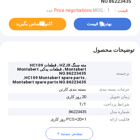
NO.86223435
قیمت：Price negotiations
MOQ：1 عدد
بهترین قیمت
اکنون تماس بگیرید
توضیحات محصول
مته سنگ HZJX ، قطعات HC109
Montabert ، قطعات یدکی Montabert
برجسته
NO.86223435
,
,
HC109 Montabert spare parts
Montabert spare parts NO.86223435
جزئیات بسته بندی
بسته بندی کارتن
زمان تحویل
20 روز کاری
شرایط پرداخت
T/T
شماره مدل
86223435
قابلیت ارائه
1+PCS+20 روز کاری
بیشتر ببینید